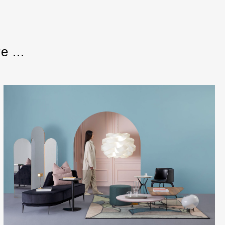
e ...