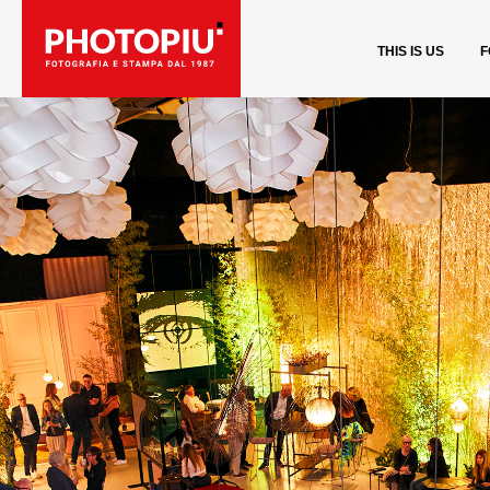
PORTFOLIO .
FOTOGRAFIA
THIS IS US
F